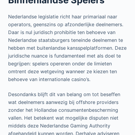
Binnenlandse Spelers
Nederlandse legislatie richt haar primariaal naar
operators, geenszins op afzonderlijke deelnemers.
Daar is nul juridisch prohibitie ten behoeve van
Nederlandse staatsburgers teneinde deelnemen te
hebben met buitenlandse kansspelplatformen. Deze
juridische nuance is fundamenteel met als doel te
begrijpen: spelers opereren onder de limieten
omtrent deze wetgeving wanneer ze kiezen ten
behoeve van internationale casino’s.
Desondanks blijft dit van belang om tot beseffen
wat deelnemers aanwezig bij offshore providers
zonder het Hollandse consumentenbescherming
vallen. Het betekent wat mogelijke disputen niet
middels deze Nederlandse Gaming Authority
afgehandeld kunnen worden. Derhalve adviseren