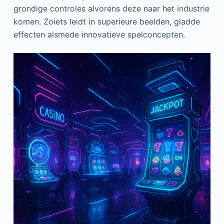
grondige controles alvorens deze naar het industrie
komen. Zoiets leidt in superieure beelden, gladde
effecten alsmede innovatieve spelconcepten.