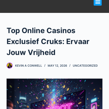
S
k
i
p
Top Online Casinos
t
o
Exclusief Cruks: Ervaar
c
o
Jouw Vrijheid
n
t
KEVIN A CONWELL
MAY 12, 2026
UNCATEGORIZED
e
n
t