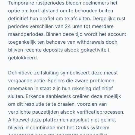
Temporaire rustperiodes bieden deelnemers het
optie om kort afstand om te behouden buiten
definitief hun profiel om te afsluiten. Dergelijke rust
periodes verschillen van 24 uren tot meerdere
maandperiodes. Binnen deze tijd wordt het account
toegankelijk ten behoeve van withdrawals doch
blijven recente deposits alsook gokactiviteit
geblokkeerd.
Definitieve zelfsluiting symboliseert deze meest
vergaande actie. Spelers die zware problemen
meemaken in staat zijn hun rekening definitief
sluiten. Erkende aanbieders creëren deze moeilijk
om dit resolutie te te draaien, voorzien van
verplichte pauzetijden alsook verificatieprocessen.
Alhoewel deze platformen absoluut niet gelinkt
blijven in combinatie met het Cruks systeem,