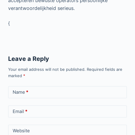
accepteren bewuste operators persoonlijke
verantwoordelijkheid serieus.
{
Leave a Reply
Your email address will not be published.
Required fields are
marked
*
Name
*
Email
*
Website