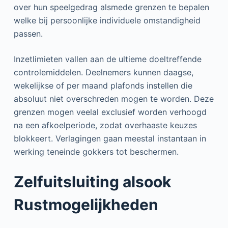
over hun speelgedrag alsmede grenzen te bepalen
welke bij persoonlijke individuele omstandigheid
passen.
Inzetlimieten vallen aan de ultieme doeltreffende
controlemiddelen. Deelnemers kunnen daagse,
wekelijkse of per maand plafonds instellen die
absoluut niet overschreden mogen te worden. Deze
grenzen mogen veelal exclusief worden verhoogd
na een afkoelperiode, zodat overhaaste keuzes
blokkeert. Verlagingen gaan meestal instantaan in
werking teneinde gokkers tot beschermen.
Zelfuitsluiting alsook
Rustmogelijkheden