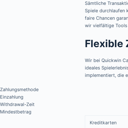
Sämtliche Transakti
Spiele durchlaufen
faire Chancen garan
wir vielfältige Too
Flexible
Wir bei Quickwin Ca
ideales Spielerlebn
implementiert, die 
Zahlungsmethode
Einzahlung
Withdrawal-Zeit
Mindestbetrag
Kreditkarten