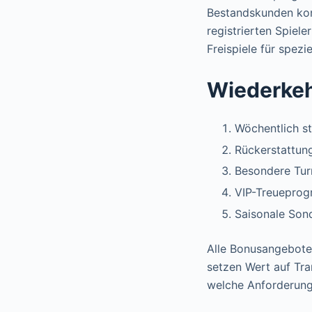
Bestandskunden kon
registrierten Spiel
Freispiele für spezi
Wiederkeh
Wöchentlich s
Rückerstattung
Besondere Turn
VIP-Treueprog
Saisonale Son
Alle Bonusangebote
setzen Wert auf Tra
welche Anforderunge