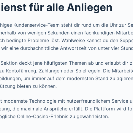
enst für alle Anliegen
iges Kundenservice-Team steht dir rund um die Uhr zur Se
nnerhalb von wenigen Sekunden einen fachkundigen Mitarbei
sch bedingte Probleme löst. Wahlweise kannst du den Suppo
 wir eine durchschnittliche Antwortzeit von unter vier Stun
Q-Sektion deckt jene häufigsten Themen ab und erlaubt dir z
zu Kontoführung, Zahlungen oder Spielregeln. Die Mitarbeit
bildungen, um immer auf dem modernsten Stand zu agieren
stützung bieten zu können.
nt modernste Technologie mit nutzerfreundlichem Service u
g, die maximale Ansprüche erfüllt. Die Plattform wird for
gliche Online-Casino-Erlebnis zu gewährleisten.