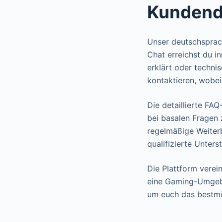
Kundendi
Unser deutschsprach
Chat erreichst du i
erklärt oder techni
kontaktieren, wobei
Die detaillierte FA
bei basalen Fragen 
regelmäßige Weiter
qualifizierte Unter
Die Plattform verei
eine Gaming-Umgebun
um euch das bestmö