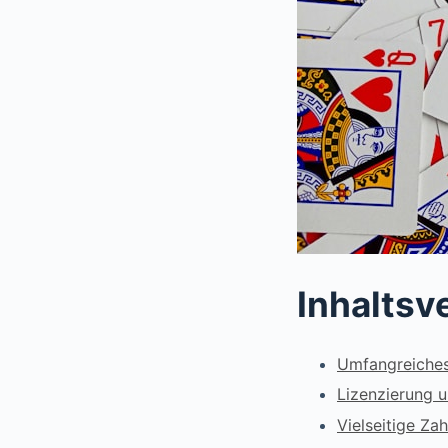
Inhaltsv
Umfangreiches
Lizenzierung u
Vielseitige Z