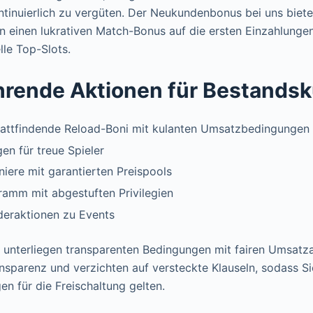
tinuierlich zu vergüten. Der Neukundenbonus bei uns biet
ern einen lukrativen Match-Bonus auf die ersten Einzahlunge
elle Top-Slots.
rende Aktionen für Bestands
tattfindende Reload-Boni mit kulanten Umsatzbedingungen
en für treue Spieler
iere mit garantierten Preispools
ramm mit abgestuften Privilegien
deraktionen zu Events
 unterliegen transparenten Bedingungen mit fairen Umsatz
nsparenz und verzichten auf versteckte Klauseln, sodass S
n für die Freischaltung gelten.