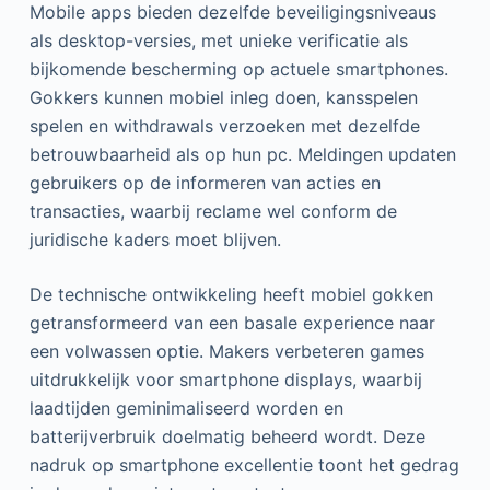
Mobile apps bieden dezelfde beveiligingsniveaus
als desktop-versies, met unieke verificatie als
bijkomende bescherming op actuele smartphones.
Gokkers kunnen mobiel inleg doen, kansspelen
spelen en withdrawals verzoeken met dezelfde
betrouwbaarheid als op hun pc. Meldingen updaten
gebruikers op de informeren van acties en
transacties, waarbij reclame wel conform de
juridische kaders moet blijven.
De technische ontwikkeling heeft mobiel gokken
getransformeerd van een basale experience naar
een volwassen optie. Makers verbeteren games
uitdrukkelijk voor smartphone displays, waarbij
laadtijden geminimaliseerd worden en
batterijverbruik doelmatig beheerd wordt. Deze
nadruk op smartphone excellentie toont het gedrag