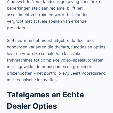
Alhoewel de Nederlandse regelgeving specifieke
beperkingen stelt aan reclame, blijft het
assortiment zelf ruim en wordt het continu
vergroot met actuele spellen van erkende
providers.
Slots vormen het meest uitgebreide deel, met
honderden varianten die thema’s, functies en opties
leveren voor elke smaak. Van klassieke
fruitmachines tot complexe video-speelautomaten
met ingewikkelde bonusgames en groeiende
prijzenpotten – het portfolio evolueert voortdurend
met technische innovaties.
Tafelgames en Echte
Dealer Opties