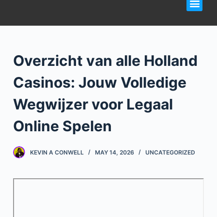
S
k
i
p
Overzicht van alle Holland
t
o
Casinos: Jouw Volledige
c
o
Wegwijzer voor Legaal
n
Online Spelen
t
e
n
KEVIN A CONWELL
MAY 14, 2026
UNCATEGORIZED
t