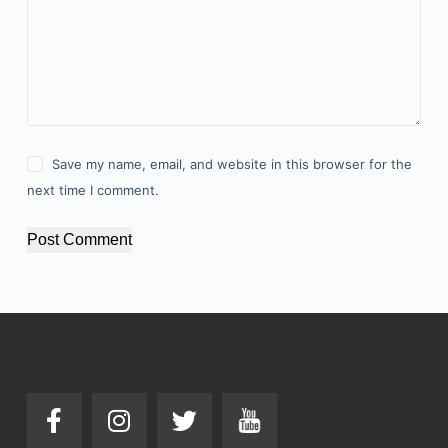
Save my name, email, and website in this browser for the
next time I comment.
Post Comment