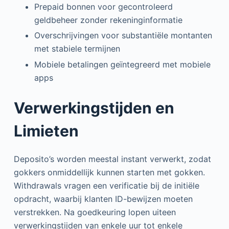
Prepaid bonnen voor gecontroleerd
geldbeheer zonder rekeninginformatie
Overschrijvingen voor substantiële montanten
met stabiele termijnen
Mobiele betalingen geïntegreerd met mobiele
apps
Verwerkingstijden en
Limieten
Deposito’s worden meestal instant verwerkt, zodat
gokkers onmiddellijk kunnen starten met gokken.
Withdrawals vragen een verificatie bij de initiële
opdracht, waarbij klanten ID-bewijzen moeten
verstrekken. Na goedkeuring lopen uiteen
verwerkingstijden van enkele uur tot enkele