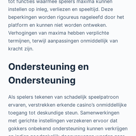
tot functies waarmee spelers maxima kunnen
instellen op inleg, verliezen en speeltijd. Deze
beperkingen worden rigoureus nageleefd door het
platform en kunnen niet worden ontweken.
Verhogingen van maxima hebben verplichte
termijnen, terwijl aanpassingen onmiddellijk van
kracht zijn.
Ondersteuning en
Ondersteuning
Als spelers tekenen van schadelijk speelpatroon
ervaren, verstrekken erkende casino’s onmiddellijke
toegang tot deskundige steun. Samenwerkingen
met gerichte instellingen verzekeren ervoor dat
gokkers onbekend ondersteuning kunnen verkrijgen