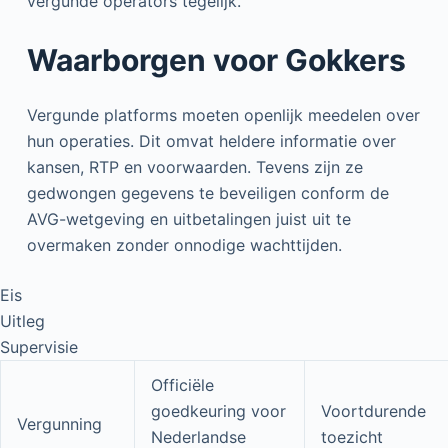
vergunde operators tegelijk.
Waarborgen voor Gokkers
Vergunde platforms moeten openlijk meedelen over
hun operaties. Dit omvat heldere informatie over
kansen, RTP en voorwaarden. Tevens zijn ze
gedwongen gegevens te beveiligen conform de
AVG-wetgeving en uitbetalingen juist uit te
overmaken zonder onnodige wachttijden.
Eis
Uitleg
Supervisie
Officiële
goedkeuring voor
Voortdurende
Vergunning
Nederlandse
toezicht