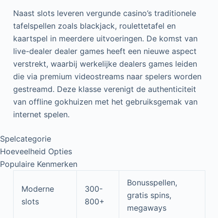
Naast slots leveren vergunde casino’s traditionele
tafelspellen zoals blackjack, roulettetafel en
kaartspel in meerdere uitvoeringen. De komst van
live-dealer dealer games heeft een nieuwe aspect
verstrekt, waarbij werkelijke dealers games leiden
die via premium videostreams naar spelers worden
gestreamd. Deze klasse verenigt de authenticiteit
van offline gokhuizen met het gebruiksgemak van
internet spelen.
Spelcategorie
Hoeveelheid Opties
Populaire Kenmerken
Bonusspellen,
Moderne
300-
gratis spins,
slots
800+
megaways